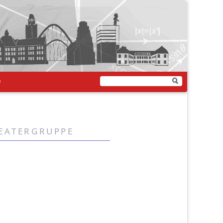
Q
eatergruppe