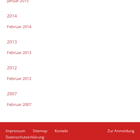
Januar 2015
2014
Februar 2014
2013
Februar 2013
2012
Februar 2012
2007
Februar 2007
Navigation
Impressum
Sitemap
Kontakt
Zur Anmeldung
überspringen
Datenschutzerklärung