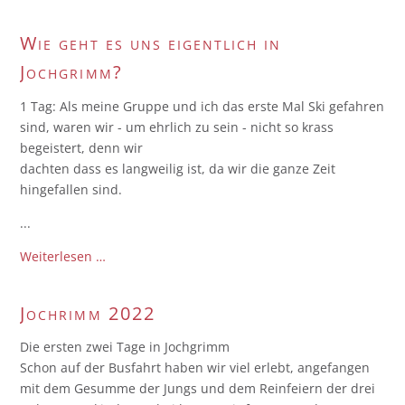
aus
Jochgrimm
Wie geht es uns eigentlich in
Jochgrimm?
1 Tag: Als meine Gruppe und ich das erste Mal Ski gefahren
sind, waren wir - um ehrlich zu sein - nicht so krass
begeistert, denn wir
dachten dass es langweilig ist, da wir die ganze Zeit
hingefallen sind.
...
Wie
Weiterlesen …
geht
es
Jochrimm 2022
uns
eigentlich
Die ersten zwei Tage in Jochgrimm
in
Schon auf der Busfahrt haben wir viel erlebt, angefangen
Jochgrimm?
mit dem Gesumme der Jungs und dem Reinfeiern der drei